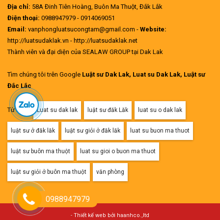
Địa chỉ:
58A Đinh Tiên Hoàng, Buôn Ma Thuột, Đắk Lắk
Điện thoại:
0988947979 - 0914069051
Email:
vanphongluatsucongtam@gmail.com -
Website:
http://luatsudaklak.vn - http://luatsudaklak.net
Thành viên và đại diện của SEALAW GROUP tại Dak Lak
Tìm chúng tôi trên Google
Luật sư Dak Lak, Luat su Dak Lak, Luật sư
Đắc Lắc
Từ khóa:
Luat su dak lak
luật sư đăk Lăk
luat su o dak lak
luật sư ở đăk lăk
luật sư giỏi ở đăk lăk
luat su buon ma thuot
luật sư buôn ma thuột
luat su gioi o buon ma thuot
luật sư giỏi ở buôn ma thuột
văn phòng
0988947979
-
Thiết kế web bởi haanhco.,ltd