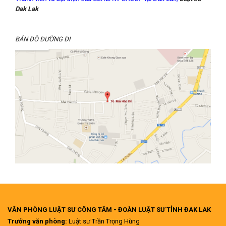
Dak Lak
BẢN ĐỒ ĐƯỜNG ĐI
VĂN PHÒNG LUẬT SƯ CÔNG TÂM - ĐOÀN LUẬT SƯ TỈNH ĐAK LAK
Trưởng văn phòng:
Luật sư Trần Trọng Hùng