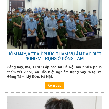
HÔM NAY, XÉT XỬ PHÚC THẨM VỤ ÁN ĐẶC BIỆT
NGHIÊM TRỌNG Ở ĐỒNG TÂM
Sáng nay, 8/3, TAND Cấp cao tại Hà Nội mở phiên phúc
thẩm xét xử vụ án đặc biệt nghiêm trọng xảy ra tại xã
Đồng Tâm, Mỹ Đức, Hà Nội.
Xem tiếp