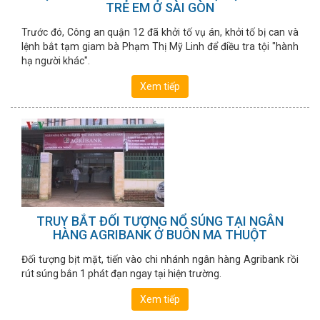
TRẺ EM Ở SÀI GÒN
Trước đó, Công an quận 12 đã khởi tố vụ án, khởi tố bị can và
lệnh bắt tạm giam bà Phạm Thị Mỹ Linh để điều tra tội "hành
hạ người khác".
Xem tiếp
TRUY BẮT ĐỐI TƯỢNG NỔ SÚNG TẠI NGÂN
HÀNG AGRIBANK Ở BUÔN MA THUỘT
Đối tượng bịt mặt, tiến vào chi nhánh ngân hàng Agribank rồi
rút súng bắn 1 phát đạn ngay tại hiện trường.
Xem tiếp