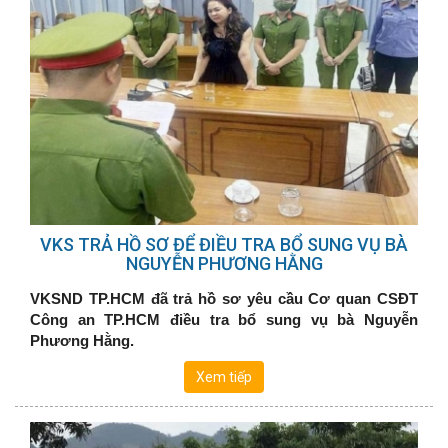
VKS TRẢ HỒ SƠ ĐỂ ĐIỀU TRA BỔ SUNG VỤ BÀ
NGUYỄN PHƯƠNG HẰNG
VKSND TP.HCM đã trả hồ sơ yêu cầu Cơ quan CSĐT
Công an TP.HCM điều tra bổ sung vụ bà Nguyễn
Phương Hằng.
Xem tiếp