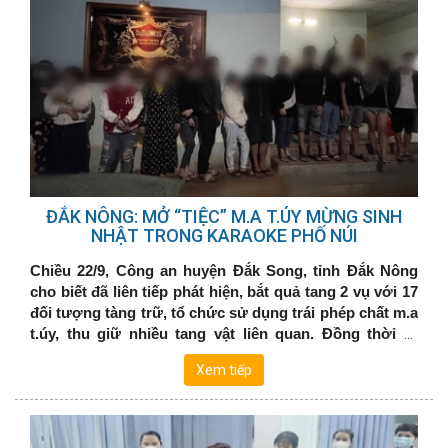
ĐẮK NÔNG: MỞ “TIỆC” M.A T.ÚY MỪNG SINH
NHẬT TRONG KARAOKE PHỐ NÚI
Chiều 22/9, Công an huyện Đắk Song, tỉnh Đắk Nông
cho biết đã liên tiếp phát hiện, bắt quả tang 2 vụ với 17
đối tượng tàng trữ, tổ chức sử dụng trái phép chất m.a
t.úy, thu giữ nhiều tang vật liên quan. Đồng thời ra
quyết định tạm giữ hình sự 6 đối tượng và tiếp tục
Xem tiếp
củng cố hồ sơ để xử lý các đối tượng liên quan theo
quy định của pháp luật.