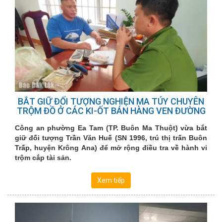
BẮT GIỮ ĐỐI TƯỢNG NGHIỆN MA TÚY CHUYÊN
TRỘM ĐỒ Ở CÁC KI-ỐT BÁN HÀNG VEN ĐƯỜNG
Công an phường Ea Tam (TP. Buôn Ma Thuột) vừa bắt
giữ đối tượng Trần Văn Huế (SN 1996, trú thị trấn Buôn
Trấp, huyện Krông Ana) để mở rộng điều tra về hành vi
trộm cắp tài sản.
Xem tiếp