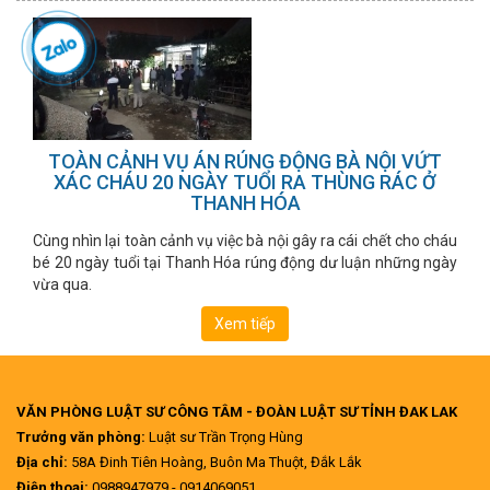
TOÀN CẢNH VỤ ÁN RÚNG ĐỘNG BÀ NỘI VỨT
XÁC CHÁU 20 NGÀY TUỔI RA THÙNG RÁC Ở
THANH HÓA
Cùng nhìn lại toàn cảnh vụ việc bà nội gây ra cái chết cho cháu
bé 20 ngày tuổi tại Thanh Hóa rúng động dư luận những ngày
vừa qua.
Xem tiếp
VĂN PHÒNG LUẬT SƯ CÔNG TÂM - ĐOÀN LUẬT SƯ TỈNH ĐAK LAK
Trưởng văn phòng:
Luật sư Trần Trọng Hùng
Địa chỉ:
58A Đinh Tiên Hoàng, Buôn Ma Thuột, Đắk Lắk
Điện thoại:
0988947979 - 0914069051