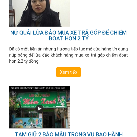
NỮ QUÁI LỪA ĐẢO MUA XE TRẢ GÓP ĐỂ CHIẾM
ĐOẠT HƠN 2 TỶ
Đã có một tiền án nhưng Hương tiếp tục mở cửa hàng tín dụng
núp bóng để lừa đảo khách hàng mua xe trả góp chiếm đoạt
hơn 2,2 tỷ đồng.
Xem tiếp
TẠM GIỮ 2 BẢO MẪU TRONG VỤ BẠO HÀNH