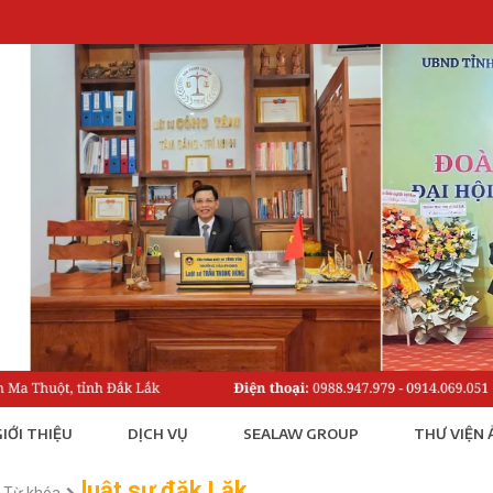
IỚI THIỆU
DỊCH VỤ
SEALAW GROUP
THƯ VIỆN 
luật sư đăk Lăk