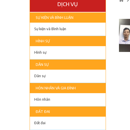
DỊCH VỤ
SỰ KIỆN VÀ BÌNH LUẬN
Sự kiện và Bình luận
HÌNH SỰ
Hình sự
DÂN SỰ
Dân sự
HÔN NHÂN VÀ GIA ĐÌNH
Hôn nhân
ĐẤT ĐAI
Đất đai