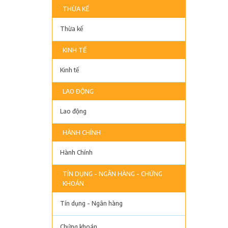
THỪA KẾ
Thừa kế
KINH TẾ
Kinh tế
LAO ĐỘNG
Lao động
HÀNH CHÍNH
Hành Chính
TÍN DỤNG - NGÂN HÀNG - CHỨNG
KHOÁN
Tín dụng - Ngân hàng
Chứng khoán