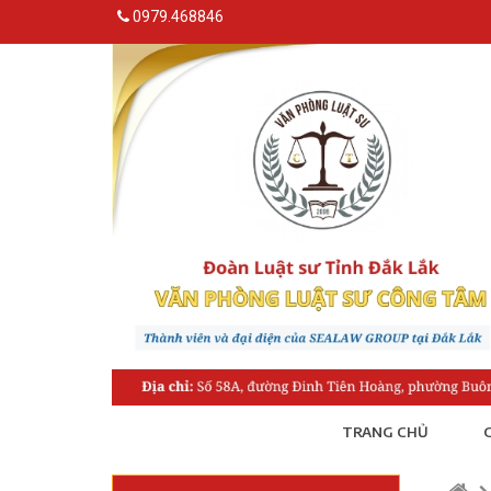
0979.468846
TRANG CHỦ
G