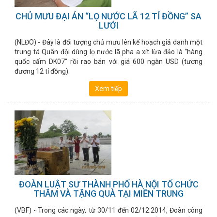
CHỦ MƯU ĐẠI ÁN “LỌ NƯỚC LÃ 12 TỈ ĐỒNG” SA
LƯỚI
(NLĐO) - Đây là đối tượng chủ mưu lên kế hoạch giả danh một
trung tá Quân đội dùng lọ nước lã pha a xít lừa đảo là “hàng
quốc cấm DK07" rồi rao bán với giá 600 ngàn USD (tương
đương 12 tỉ đồng).
Xem tiếp
ĐOÀN LUẬT SƯ THÀNH PHỐ HÀ NỘI TỔ CHỨC
THĂM VÀ TẶNG QUÀ TẠI MIỀN TRUNG
(VBF) - Trong các ngày, từ 30/11 đến 02/12.2014, Đoàn công