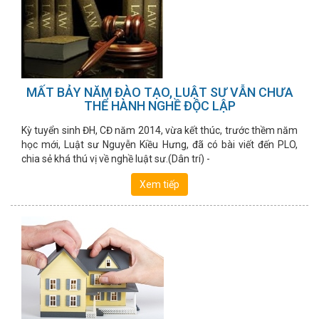
MẤT BẢY NĂM ĐÀO TẠO, LUẬT SƯ VẪN CHƯA
THỂ HÀNH NGHỀ ĐỘC LẬP
Kỳ tuyển sinh ĐH, CĐ năm 2014, vừa kết thúc, trước thềm năm
học mới, Luật sư Nguyễn Kiều Hưng, đã có bài viết đến PLO,
chia sẻ khá thú vị về nghề luật sư.(Dân trí) -
Xem tiếp