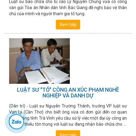
Luật sư bào chữa cho bị cáo Lý Nguyễn Chung vừa có công
văn gửi Tòa án Nhân dân tỉnh Bắc Giang đề nghị bảo vệ thân
chủ của mình và người tham gia tố tụng.
Xem tiếp
LUẬT SƯ "TỐ" CÔNG AN XÚC PHẠM NGHỀ
NGHIỆP VÀ DANH DỰ
(Dân trí) - Luật sư Nguyễn Trường Thành, trưởng VP luật sư
Vạn Lý (Cần Thơ) cho biết ông vừa có đơn gửi đến cơ quan
chức năng tỉnh Trà Vinh yêu cầu xử lý việc một đại úy công an
có lời lẽ thiếu tôn trọng với luật sư đang nhận bào chữa cho bị
cáo.
Xem tiếp