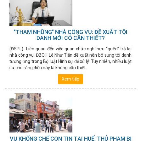
"THAM NHŨNG" NHÀ CÔNG VỤ: ĐỀ XUẤT TỘI
DANH MỚI CÓ CẦN THIẾT?
(ĐSPL)- Liên quan đến việc quan chức nghỉ hưu “quên” trả lại
nhà công vụ, ĐBQH Lê Như Tiến đề xuất nên bổ sung tội danh
tương ứng trong Bộ luật Hình sự để xử lý. Tuy nhiên, nhiều luật
sư cho rằng điều này là không cần thiết.
Xem tiếp
VỤ KHỐNG CHẾ CON TIN TẠI HUẾ: THỦ PHẠM BỊ