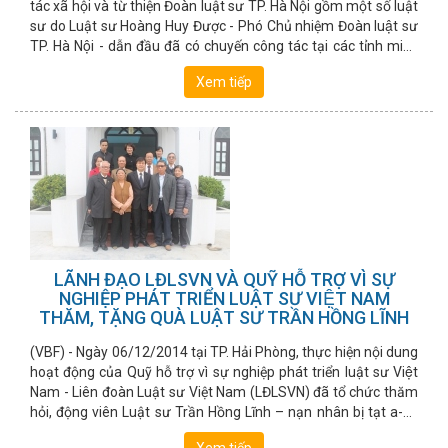
tác xã hội và từ thiện Đoàn luật sư TP. Hà Nội gồm một số luật
sư do Luật sư Hoàng Huy Được - Phó Chủ nhiệm Đoàn luật sư
TP. Hà Nội - dẫn đầu đã có chuyến công tác tại các tỉnh miền
Trung.
Xem tiếp
LÃNH ĐẠO LĐLSVN VÀ QUỸ HỖ TRỢ VÌ SỰ
NGHIỆP PHÁT TRIỂN LUẬT SƯ VIỆT NAM
THĂM, TẶNG QUÀ LUẬT SƯ TRẦN HỒNG LĨNH
(VBF) - Ngày 06/12/2014 tại TP. Hải Phòng, thực hiện nội dung
hoạt động của Quỹ hỗ trợ vì sự nghiệp phát triển luật sư Việt
Nam - Liên đoàn Luật sư Việt Nam (LĐLSVN) đã tổ chức thăm
hỏi, động viên Luật sư Trần Hồng Lĩnh – nạn nhân bị tạt a-xít
gây thương tật nặng trong vụ án đặc biệt nghiêm trọng diễn ra