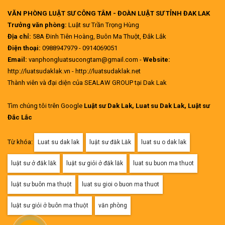
VĂN PHÒNG LUẬT SƯ CÔNG TÂM - ĐOÀN LUẬT SƯ TỈNH ĐAK LAK
Trưởng văn phòng:
Luật sư Trần Trọng Hùng
Địa chỉ:
58A Đinh Tiên Hoàng, Buôn Ma Thuột, Đắk Lắk
Điện thoại:
0988947979 - 0914069051
Email:
vanphongluatsucongtam@gmail.com -
Website:
http://luatsudaklak.vn - http://luatsudaklak.net
Thành viên và đại diện của SEALAW GROUP tại Dak Lak
Tìm chúng tôi trên Google
Luật sư Dak Lak, Luat su Dak Lak, Luật sư
Đắc Lắc
Từ khóa:
Luat su dak lak
luật sư đăk Lăk
luat su o dak lak
luật sư ở đăk lăk
luật sư giỏi ở đăk lăk
luat su buon ma thuot
luật sư buôn ma thuột
luat su gioi o buon ma thuot
luật sư giỏi ở buôn ma thuột
văn phòng