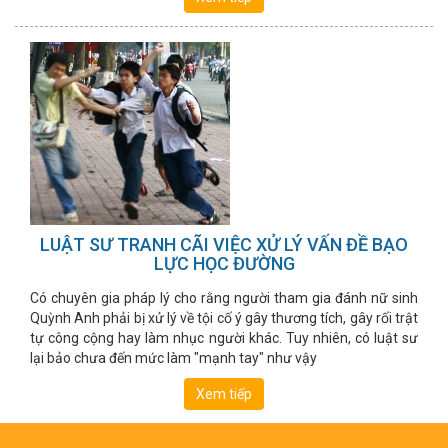
LUẬT SƯ TRANH CÃI VIỆC XỬ LÝ VẤN ĐỀ BẠO
LỰC HỌC ĐƯỜNG
Có chuyên gia pháp lý cho rằng người tham gia đánh nữ sinh
Quỳnh Anh phải bị xử lý về tội cố ý gây thương tích, gây rối trật
tự công cộng hay làm nhục người khác. Tuy nhiên, có luật sư
lại bảo chưa đến mức làm "mạnh tay" như vậy
Xem tiếp