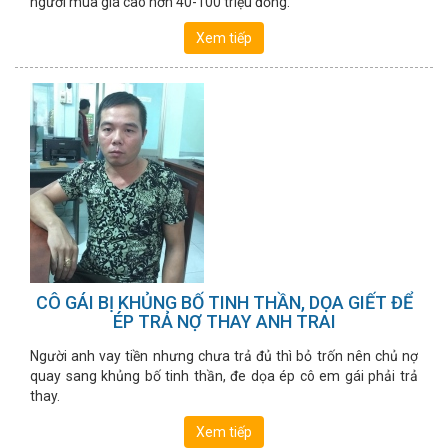
người mua giá cao hơn 40-100 triệu đồng.
Xem tiếp
CÔ GÁI BỊ KHỦNG BỐ TINH THẦN, DỌA GIẾT ĐỂ
ÉP TRẢ NỢ THAY ANH TRAI
Người anh vay tiền nhưng chưa trả đủ thì bỏ trốn nên chủ nợ
quay sang khủng bố tinh thần, đe dọa ép cô em gái phải trả
thay.
Xem tiếp