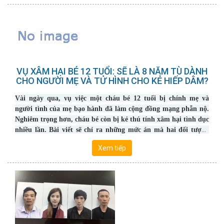
VỤ XÂM HẠI BÉ 12 TUỔI: SẼ LÀ 8 NĂM TÙ DÀNH
CHO NGƯỜI MẸ VÀ TỬ HÌNH CHO KẺ HIẾP DÂM?
Vài ngày qua, vụ việc một cháu bé 12 tuổi bị chính mẹ và
người tình của mẹ bạo hành đã làm cộng đồng mạng phẫn nộ.
Nghiêm trọng hơn, cháu bé còn bị kẻ thú tính xâm hại tình dục
nhiều lần. Bài viết sẽ chỉ ra những mức án mà hai đối tượng
này sắp phải đối mặt sau khi cơ quan chức năng đã ra quyết
Xem tiếp
định khởi tố vụ án, khởi tố bị can.