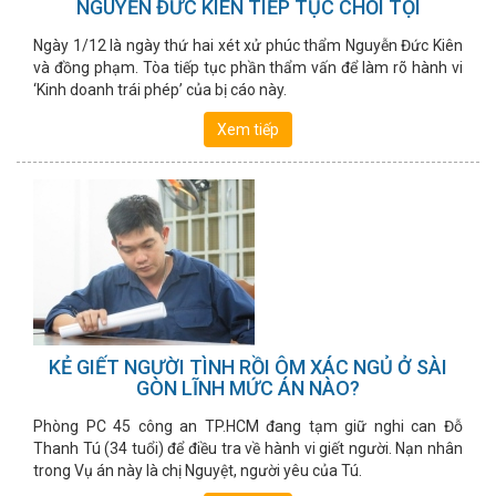
NGUYỄN ĐỨC KIÊN TIẾP TỤC CHỐI TỘI
Ngày 1/12 là ngày thứ hai xét xử phúc thẩm Nguyễn Đức Kiên
và đồng phạm. Tòa tiếp tục phần thẩm vấn để làm rõ hành vi
‘Kinh doanh trái phép’ của bị cáo này.
Xem tiếp
KẺ GIẾT NGƯỜI TÌNH RỒI ÔM XÁC NGỦ Ở SÀI
GÒN LĨNH MỨC ÁN NÀO?
Phòng PC 45 công an TP.HCM đang tạm giữ nghi can Đỗ
Thanh Tú (34 tuổi) để điều tra về hành vi giết người. Nạn nhân
trong Vụ án này là chị Nguyệt, người yêu của Tú.