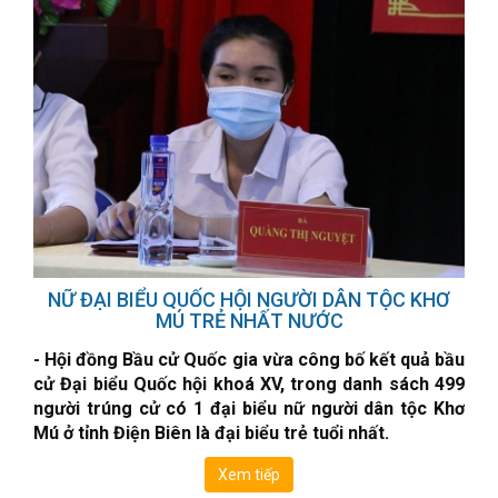
NỮ ĐẠI BIỂU QUỐC HỘI NGƯỜI DÂN TỘC KHƠ
MÚ TRẺ NHẤT NƯỚC
- Hội đồng Bầu cử Quốc gia vừa công bố kết quả bầu
cử Đại biểu Quốc hội khoá XV, trong danh sách 499
người trúng cử có 1 đại biểu nữ người dân tộc Khơ
Mú ở tỉnh Điện Biên là đại biểu trẻ tuổi nhất.
Xem tiếp