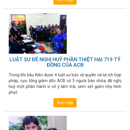
Xem tiếp
tại thành phố Hải Phòng cách nay đã hai năm.
LUẬT SƯ ĐỀ NGHỊ HUỶ PHẦN THIỆT HẠI 719 TỶ
ĐỒNG CỦA ACB
Trong khi bầu Kiên được 4 luật sư bảo vệ quyền và lợi ích hợp
pháp, cựu tổng giám đốc ACB có 3 người bào chữa, đề nghị
huỷ một phần hành vi cố ý làm trái, xem xét giảm nhẹ hình
phạt.
Xem tiếp