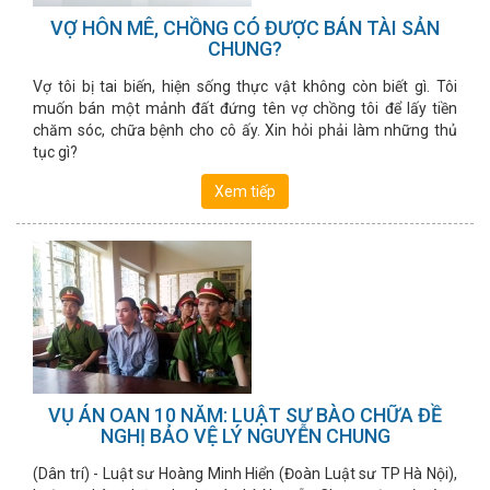
VỢ HÔN MÊ, CHỒNG CÓ ĐƯỢC BÁN TÀI SẢN
CHUNG?
Vợ tôi bị tai biến, hiện sống thực vật không còn biết gì. Tôi
muốn bán một mảnh đất đứng tên vợ chồng tôi để lấy tiền
chăm sóc, chữa bệnh cho cô ấy. Xin hỏi phải làm những thủ
tục gì?
Xem tiếp
VỤ ÁN OAN 10 NĂM: LUẬT SƯ BÀO CHỮA ĐỀ
NGHỊ BẢO VỆ LÝ NGUYỄN CHUNG
(Dân trí) - Luật sư Hoàng Minh Hiển (Đoàn Luật sư TP Hà Nội),