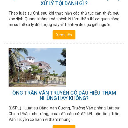
XỬ LÝ TỘI DANH GÌ ?
Theo luật sư Chi, sau khi thực hiện các thủ tục cần thiết, nếu
xác định Quang không mắc bệnh lý tâm thần thì cơ quan công
an có thể xử lý đối tượng này về hành vi đe dọa giết người.
Xem tiếp
ÔNG TRẦN VĂN TRUYỀN CÓ DẤU HIỆU THAM
NHŨNG HAY KHÔNG?
(ĐSPL) - Luật sư Đặng Văn Cường, Trưởng Văn phòng luật sư
Chính Pháp, cho rằng, chưa đủ căn cứ để kết luận ông Trần
Văn Truyền có hành vi tham nhũng.