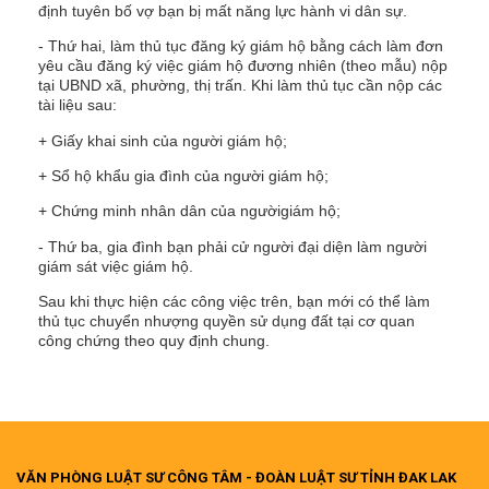
định tuyên bố vợ bạn bị mất năng lực hành vi dân sự.
- Thứ hai, làm thủ tục đăng ký giám hộ bằng cách làm đơn
yêu cầu đăng ký việc giám hộ đương nhiên (theo mẫu) nộp
tại UBND xã, phường, thị trấn. Khi làm thủ tục cần nộp các
tài liệu sau:
+ Giấy khai sinh của người giám hộ;
+ Sổ hộ khẩu gia đình của người giám hộ;
+ Chứng minh nhân dân của ngườigiám hộ;
- Thứ ba, gia đình bạn phải cử người đại diện làm người
giám sát việc giám hộ.
Sau khi thực hiện các công việc trên, bạn mới có thể làm
thủ tục chuyển nhượng quyền sử dụng đất tại cơ quan
công chứng theo quy định chung.
VĂN PHÒNG LUẬT SƯ CÔNG TÂM - ĐOÀN LUẬT SƯ TỈNH ĐAK LAK