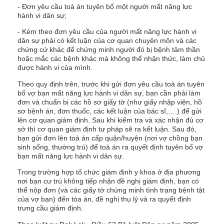
- Đơn yêu cầu toà án tuyên bố một người mất năng lực
hành vi dân sự;
- Kèm theo đơn yêu cầu của người mất năng lực hành vi
dân sự phải có kết luận của cơ quan chuyên môn và các
chứng cứ khác để chứng minh người đó bị bệnh tâm thần
hoặc mắc các bệnh khác mà không thể nhận thức, làm chủ
được hành vi của mình.
Theo quy định trên, trước khi gửi đơn yêu cầu toà án tuyên
bố vợ bạn mất năng lực hành vi dân sự, bạn cần phải làm
đơn và chuẩn bị các hồ sơ giấy tờ (như giấy nhập viện, hồ
sơ bệnh án, đơn thuốc, các kết luận của bác sĩ,….) để gửi
lên cơ quan giám định. Sau khi kiểm tra và xác nhận đủ cơ
sở thì cơ quan giám định tư pháp sẽ ra kết luận. Sau đó,
bạn gửi đơn lên toà án cấp quận/huyện (nơi vợ chồng bạn
sinh sống, thường trú) để toà án ra quyết định tuyên bố vợ
bạn mất năng lực hành vi dân sự.
Trong trường hợp tổ chức giám định y khoa ở địa phương
nơi bạn cư trú không tiếp nhận đề nghị giám định, bạn có
thể nộp đơn (và các giấy tờ chứng minh tình trạng bệnh tật
của vợ bạn) đến tòa án, đề nghị thụ lý và ra quyết định
trưng cầu giám định.