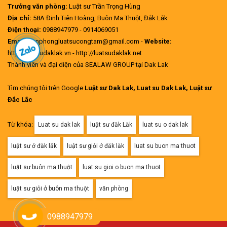
Trưởng văn phòng:
Luật sư Trần Trọng Hùng
Địa chỉ:
58A Đinh Tiên Hoàng, Buôn Ma Thuột, Đắk Lắk
Điện thoại:
0988947979 - 0914069051
Email:
vanphongluatsucongtam@gmail.com -
Website:
http://luatsudaklak.vn - http://luatsudaklak.net
Thành viên và đại diện của SEALAW GROUP tại Dak Lak
Tìm chúng tôi trên Google
Luật sư Dak Lak, Luat su Dak Lak, Luật sư
Đắc Lắc
Từ khóa:
Luat su dak lak
luật sư đăk Lăk
luat su o dak lak
luật sư ở đăk lăk
luật sư giỏi ở đăk lăk
luat su buon ma thuot
luật sư buôn ma thuột
luat su gioi o buon ma thuot
luật sư giỏi ở buôn ma thuột
văn phòng
0988947979