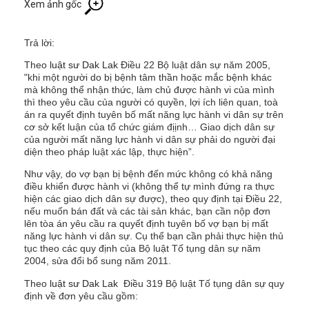
Xem ảnh gốc
Trả lời:
Theo
luật sư Dak Lak
Điều 22 Bộ luật dân sự năm 2005,
"khi một người do bị bệnh tâm thần hoặc mắc bệnh khác
mà không thể nhận thức, làm chủ được hành vi của mình
thì theo yêu cầu của người có quyền, lợi ích liên quan, toà
án ra quyết định tuyên bố mất năng lực hành vi dân sự trên
cơ sở kết luận của tổ chức giám địịnh… Giao dịch dân sự
của người mất năng lực hành vi dân sự phải do người đại
diện theo pháp luật xác lập, thực hiện”.
Như vậy, do vợ bạn bị bệnh đến mức không có khả năng
điều khiển được hành vi (không thể tự mình đứng ra thực
hiện các giao dịch dân sự được), theo quy định tại Điều 22,
nếu muốn bán đất và các tài sản khác, bạn cần nộp đơn
lên tòa án yêu cầu ra quyết định tuyên bố vợ bạn bị mất
năng lực hành vi dân sự. Cụ thể bạn cần phải thực hiện thủ
tục theo các quy định của Bộ luật Tố tụng dân sự năm
2004, sửa đổi bổ sung năm 2011.
Theo
luật sư Dak Lak
Điều 319 Bộ luật Tố tụng dân sự quy
định về đơn yêu cầu gồm: