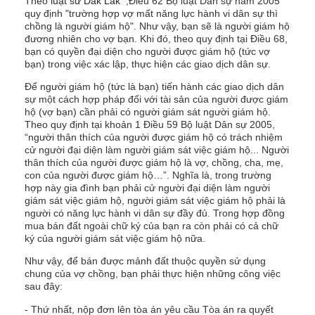
Theo
luật sư Dak Lak
,Điều 62 Bộ luật Dân sự năm 2005
quy định "trường hợp vợ mất năng lực hành vi dân sự thì
chồng là người giám hộ". Như vậy, bạn sẽ là người giám hộ
đương nhiên cho vợ bạn. Khi đó, theo quy định tại Điều 68,
bạn có quyền đại diện cho người được giám hộ (tức vợ
bạn) trong việc xác lập, thực hiện các giao dịch dân sự.
Để người giám hộ (tức là bạn) tiến hành các giao dịch dân
sự một cách hợp pháp đối với tài sản của người được giám
hộ (vợ bạn) cần phải có người giám sát người giám hộ.
Theo quy định tại khoản 1 Điều 59 Bộ luật Dân sự 2005,
“người thân thích của người được giám hộ có trách nhiệm
cử người đại diện làm người giám sát việc giám hộ... Người
thân thích của người được giám hộ là vợ, chồng, cha, mẹ,
con của người được giám hộ…”. Nghĩa là, trong trường
hợp này gia đình bạn phải cử người đại diện làm người
giám sát việc giám hộ, người giám sát việc giám hộ phải là
người có năng lực hành vi dân sự đầy đủ. Trong hợp đồng
mua bán đất ngoài chữ ký của bạn ra còn phải có cả chữ
ký của người giám sát việc giám hộ nữa.
Như vậy, để bán được mảnh đất thuộc quyền sử dụng
chung của vợ chồng, bạn phải thực hiện những công việc
sau đây:
- Thứ nhất, nộp đơn lên tòa án yêu cầu Tòa án ra quyết