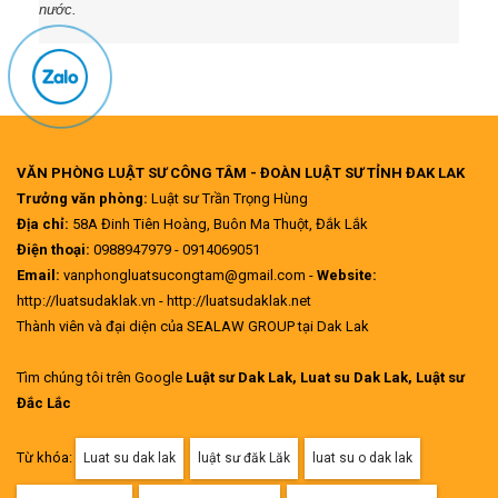
nước.
VĂN PHÒNG LUẬT SƯ CÔNG TÂM - ĐOÀN LUẬT SƯ TỈNH ĐAK LAK
Trưởng văn phòng:
Luật sư Trần Trọng Hùng
Địa chỉ:
58A Đinh Tiên Hoàng, Buôn Ma Thuột, Đắk Lắk
Điện thoại:
0988947979 - 0914069051
Email:
vanphongluatsucongtam@gmail.com -
Website:
http://luatsudaklak.vn - http://luatsudaklak.net
Thành viên và đại diện của SEALAW GROUP tại Dak Lak
Tìm chúng tôi trên Google
Luật sư Dak Lak, Luat su Dak Lak, Luật sư
Đắc Lắc
Từ khóa:
Luat su dak lak
luật sư đăk Lăk
luat su o dak lak